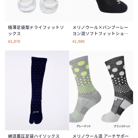
極薄足袋型ドライフィットソ
メリノウール×バンブーレー
極
メ
ックス
ヨン混ソフトフィットショー
薄
リ
トソックス
¥1,870
¥1,980
足
ノ
袋
ウ
型
ー
ド
ル
ラ
×
イ
バ
フ
ン
ィ
ブ
ッ
ー
ト
レ
ソ
ー
ッ
ヨ
ク
ン
綿混着圧足袋ハイソックス
メリノウール混 アーチサポー
綿
メ