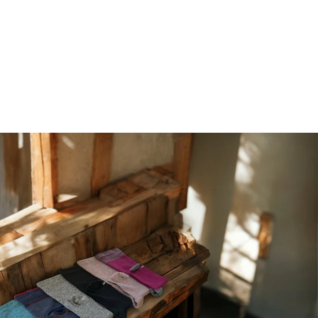
ー
ッ
ル
ク
混
ス
足
首
サ
ポ
ー
ト
フ
ィ
ッ
ト
ソ
ッ
ク
ス