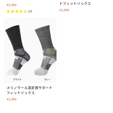
トフィットソックス
ス
混
混
¥2,860
リ
¥2,860
ソ
着
ノ
2件
フ
圧
ウ
ト
足
ー
フ
袋
ル
ィ
ハ
混
ッ
イ
ア
ト
ソ
ー
シ
ッ
チ
ョ
ク
サ
ー
ス
ポ
ト
ー
ソ
ト
ッ
フ
メリノウール混足首サポート
メ
ク
フィットソックス
ィ
リ
ス
¥2,860
ッ
ノ
ト
ウ
ソ