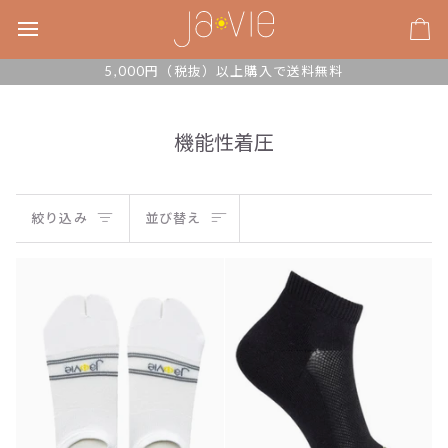
次
の
カ
コ
ー
5,000円（税抜）以上購入で送料無料
ン
ト
テ
ン
機能性着圧
ツ
に
並
移
絞り込み
並び替え
動
び
す
る
替
え