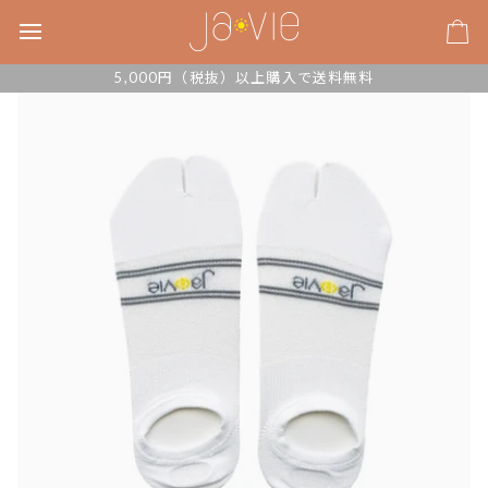
次
の
カ
コ
ー
5,000円（税抜）以上購入で送料無料
ン
ト
テ
ン
ツ
に
移
動
す
る